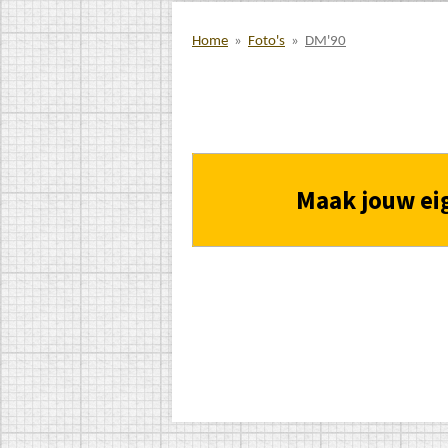
Home
»
Foto's
»
DM'90
Maak jouw ei