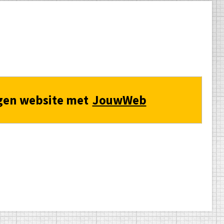
gen website met
JouwWeb