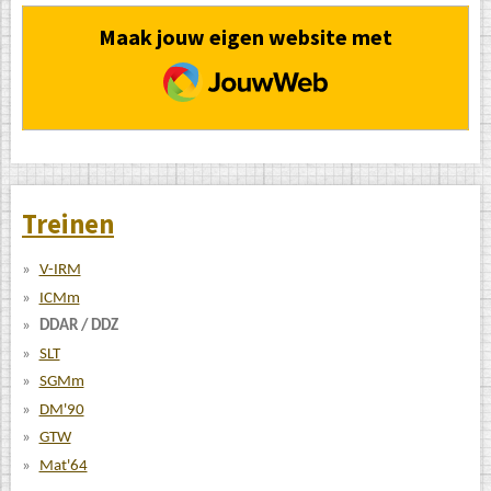
Maak jouw eigen website met
JouwWeb
Treinen
V-IRM
ICMm
DDAR / DDZ
SLT
SGMm
DM'90
GTW
Mat'64