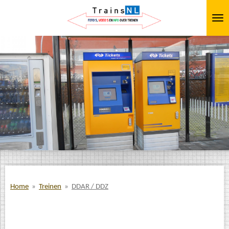
Ga
direct
naar
de
hoofdinhoud
Home
»
Treinen
»
DDAR / DDZ