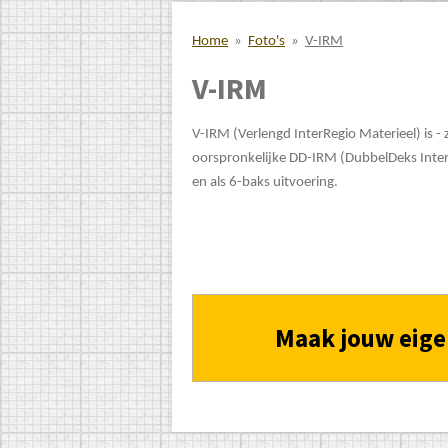
Home
»
Foto's
»
V-IRM
V-IRM
V-IRM (Verlengd InterRegio Materieel) is - 
oorspronkelijke DD-IRM (DubbelDeks InterRe
en als 6-baks uitvoering.
Maak jouw eige