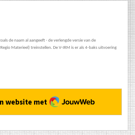
zoals de naam al aangeeft - de verlengde versie van de
gio Materieel) treinstellen. De V-IRM is er als 4-baks uitvoering
JouwWeb
n website met